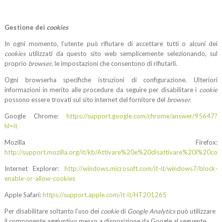
Gestione dei
cookies
In ogni momento, l’utente può rifiutare di accettare tutti o alcuni dei
cookies
utilizzati da questo sito web semplicemente selezionando, sul
proprio
browser
, le impostazioni che consentono di rifiutarli.
Ogni browserha specifiche istruzioni di configurazione. Ulteriori
informazioni in merito alle procedure da seguire per disabilitare i
cookie
possono essere trovati sul sito internet del fornitore del
browser.
Google Chrome:
https://support.google.com/chrome/answer/95647?
hl=it
Mozilla Firefox:
http://support.mozilla.org/it/kb/Attivare%20e%20disattivare%20i%20coo
Internet Explorer:
http://windows.microsoft.com/it-it/windows7/block-
enable-or-allow-cookies
Apple Safari:
https://support.apple.com/it-it/HT201265
Per disabilitare soltanto l’uso dei
cookie
di
Google Analytics
può utilizzare
il componente aggiuntivo messo a disposizione da Google al seguente