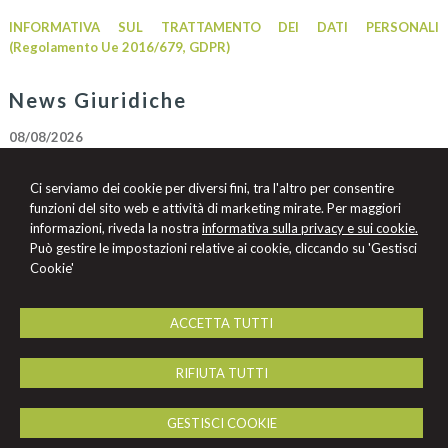
INFORMATIVA SUL TRATTAMENTO DEI DATI PERSONALI
(Regolamento Ue 2016/679, GDPR)
News Giuridiche
08/08/2026
Diritto di difesa e segretezza delle indagini nell'ecosistema investigativo
digitale
Ci serviamo dei cookie per diversi fini, tra l'altro per consentire
07/08/2026
funzioni del sito web e attività di marketing mirate. Per maggiori
Volo in ritardo o cancellato: la pronuncia del Giudice di Pace di Venezia
informazioni, riveda la nostra
informativa sulla privacy e sui cookie.
Può gestire le impostazioni relative ai cookie, cliccando su 'Gestisci
07/08/2026
Cookie'
AI Act: ok definitivo ai decreti su governance e attività di polizia. Il Cdm
vara la riforma del sistema 231
ACCETTA TUTTI
Studio Legale
RIFIUTA TUTTI
Bromuri
Via del Sole, 8 -
Perugia
06122
,
PG
GESTISCI COOKIE
Tel.
075 572 3907
Fax
0755732988
© 2026 Copyright Studio Legale Bromuri. Tutti i diritti riservati | P.IVA